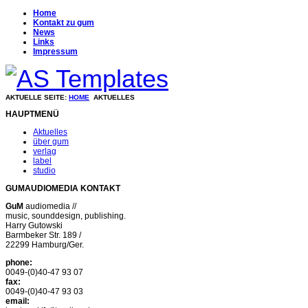
Home
Kontakt zu gum
News
Links
Impressum
AKTUELLE SEITE:
HOME
AKTUELLES
HAUPTMENÜ
Aktuelles
über gum
verlag
label
studio
GUMAUDIOMEDIA KONTAKT
GuM
audiomedia //
music, sounddesign, publishing.
Harry Gutowski
Barmbeker Str. 189 /
22299 Hamburg/Ger.
phone:
0049-(0)40-47 93 07
fax:
0049-(0)40-47 93 03
email: