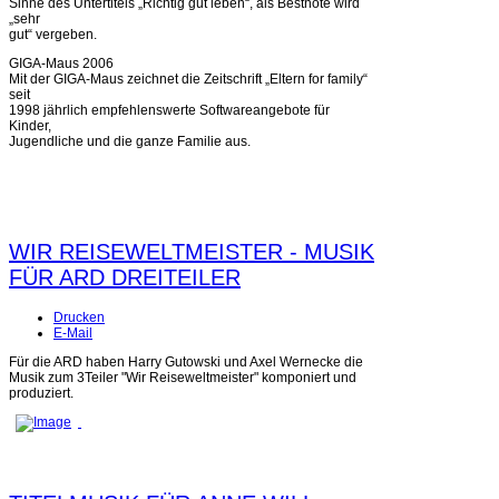
Sinne des Untertitels „Richtig gut leben“, als Bestnote wird
„sehr
gut“ vergeben.
GIGA-Maus 2006
Mit der GIGA-Maus zeichnet die Zeitschrift „Eltern for family“
seit
1998 jährlich empfehlenswerte Softwareangebote für
Kinder,
Jugendliche und die ganze Familie aus.
WIR REISEWELTMEISTER - MUSIK
FÜR ARD DREITEILER
Drucken
E-Mail
Für die ARD haben Harry Gutowski und Axel Wernecke die
Musik zum 3Teiler "Wir Reiseweltmeister" komponiert und
produziert.