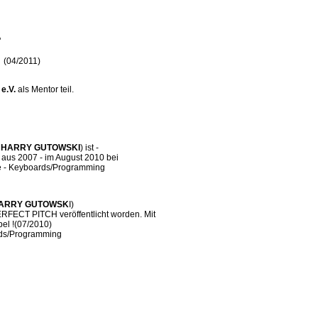
"
 (04/2011)
e.V.
als Mentor teil.
.
HARRY GUTOWSKI
) ist -
 aus 2007 - im August 2010 bei
ke - Keyboards/Programming
ARRY GUTOWSK
I)
ERFECT PITCH veröffentlicht worden. Mit
bel !(07/2010)
ards/Programming