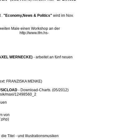
 .
"Economy,News & Politics"
wird im Nov.
weiten Male einen Workshop an der
http://www.ifm.hs-
AXEL WERNECKE)
- arbeitet an fünf neuen
ext: FRANZISKA MENKE)
SICLOAD
- Download-Charts. (05/2012)
musik/maxi/12498560_2
euen
m von
f.php)
e Titel - und Illustrationsmusiken