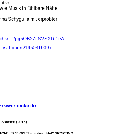
t vor.
wie Musik in fühlbare Nähe
anna Schygulla mit erprobter
?si=hkn12pg5QB27cSVSXRt1eA
atzenschoners/1450310397
skiwernecke.de
r Sonoton (2015)
TON"
(SCDV0373) mit dem Titel
" SPORTING