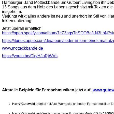
Hamburger Band Motteckbande um Gutbert Livingston ihr Debu
13 Songs aus dem Holz des Lebens geschnitzt mit Texten die 
insgeheim.
Verjüngt wirkt alles andere ist neu und unerhört im Stil von H
Inkrementierung.
Jetzt überall erhältlich:
https://open.spotify.com/album/7cZ3hqsTrtSQOBafLN3LbN
https://itunes.apple.com/de/album/lieder-in-form-eines-matr
www.motteckbande.de
https://youtu.be/GkyHJqRjWVs
Aktuelle Beipiele für Fernsehmusiken jetzt auf:
www.gutow
Harry Gutowski
arbeitet mit Axel Wernecke an neuen Fernsehmusiken fü
Harry Gutowsk
i veröffentlicht eine neue Production Music CD für
"SONO