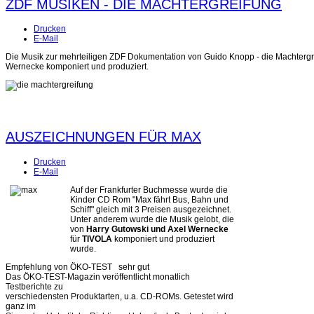
ZDF MUSIKEN - DIE MACHTERGREIFUNG
Drucken
E-Mail
Die Musik zur mehrteiligen ZDF Dokumentation von Guido Knopp - die Machtergr
Wernecke komponiert und produziert.
AUSZEICHNUNGEN FÜR MAX
Drucken
E-Mail
Auf der Frankfurter Buchmesse wurde die
Kinder CD Rom "Max fährt Bus, Bahn und
Schiff" gleich mit 3 Preisen ausgezeichnet.
Unter anderem wurde die Musik gelobt, die
von
Harry Gutowski und Axel Wernecke
für
TIVOLA
komponiert und produziert
wurde.
Empfehlung von ÖKO-TEST sehr gut
Das ÖKO-TEST-Magazin veröffentlicht monatlich
Testberichte zu
verschiedensten Produktarten, u.a. CD-ROMs. Getestet wird
ganz im