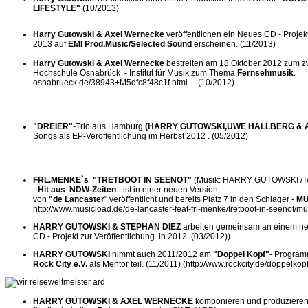
LIFESTYLE"
(10/2013)
Harry Gutowski & Axel Wernecke
veröffentlichen ein Neues CD - Projekt
2013 auf
EMI
Prod.Music/Selected Sound
erscheinen. (11/2013)
Harry Gutowski & Axel Wernecke
bestreiten am 18.Oktober 2012 zum z
Hochschule Osnabrück - Institut für Musik zum Thema
Fernsehmusik
. 
osnabrueck.de/38943+M5dfc8f48c1f.html (10/2012)
"DREIER"
-Trio aus Hamburg
(HARRY GUTOWSKI,UWE HALLBERG &
Songs als EP-Veröffentlichung im Herbst 2012 . (05/2012)
FRL.MENKE`s "TRETBOOT IN SEENOT"
(Musik: HARRY GUTOWSKI /T
-
Hit aus NDW-Zeiten
- ist in einer neuen Version
von
"de Lancaster
" veröffentlicht und bereits Platz 7 in den Schlager -
MU
http://www.musicload.de/de-lancaster-feat-frl-menke/tretboot-in-seenot/
HARRY GUTOWSKI & STEPHAN DIEZ
arbeiten gemeinsam an einem n
CD - Projekt zur Veröffentlichung in 2012 (03/2012))
HARRY GUTOWSKI
nimmt auch 2011/2012 am
"Doppel Kopf"
- Program
Rock City e.V.
als Mentor teil. (11/2011) (http://www.rockcity.de/doppelkop
HARRY GUTOWSKI & AXEL WERNECKE
komponieren und produzieren di