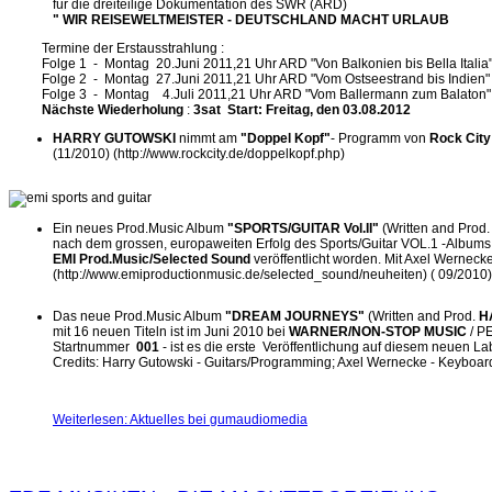
für die dreiteilige Dokumentation des SWR (ARD)
" WIR REISEWELTMEISTER - DEUTSCHLAND MACHT URLAUB
Termine der Erstausstrahlung :
Folge 1 - Montag 20.Juni 2011,21 Uhr ARD "Von Balkonien bis Bella Italia
Folge 2 - Montag 27.Juni 2011,21 Uhr ARD "Vom Ostseestrand bis Indien"
Folge 3 - Montag 4.Juli 2011,21 Uhr ARD "Vom Ballermann zum Balaton"
Nächste Wiederholung
:
3sat Start: Freitag, den 03.08.2012
HARRY GUTOWSKI
nimmt am
"Doppel Kopf"
- Programm von
Rock City 
(11/2010) (http://www.rockcity.de/doppelkopf.php)
Ein neues Prod.Music Album
"SPORTS/GUITAR Vol.II"
(Written and Prod
nach dem grossen, europaweiten Erfolg des Sports/Guitar VOL.1 -Albums
EMI
Prod.Music/Selected Sound
veröffentlicht worden. Mit Axel Wernec
(http://www.emiproductionmusic.de/selected_sound/neuheiten) ( 09/2010)
Das neue Prod.Music Album
"DREAM JOURNEYS"
(Written and Prod.
H
mit 16 neuen Titeln ist im Juni 2010 bei
WARNER/NON-STOP MUSIC
/ P
Startnummer
001
- ist es die erste Veröffentlichung auf diesem neuen La
Credits: Harry Gutowski - Guitars/Programming; Axel Wernecke - Keybo
Weiterlesen: Aktuelles bei gumaudiomedia